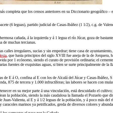
s completa que los censos anteriores en su Diccionario geográfico – es
cete (6 leguas), partido judicial de Casas-Ibáñez (1 1/2), c.g. de Valen
hermosa cañada, á la izquierda y á 1 legua el río Júcar, goza de bastant
sa de muchas tercianas.
as calles irregulares, sucias y sin empedrar; tiene casa de ayuntamiento,
lesia
, que hasta principios del siglo XVIII fue aneja de la de Jorquera, 
rvida por 1 ecónomo, siendo el curato de provisión ordinaria; el cemente
varias fuentes de exquisitas aguas, si bien se surte principalmente de la
guas de E á O, confina al E con los de Alcalá del Júcar y Casas-Ibáñez,
nda, 875 de tercera y 1.000 infructíferas; las labores se hacen con mula
enecer en su mejor parte á una vinculación, está descuidado el cultivo; 
ean la población, siendo la más caudalosa la llamada el Pozuelo que dis
e Juan-Valienta, al E y á 1/2 leguas de la población, y á poco más del 
 y caracoles marinos ya petrificados, greda de diversos colores y abunda
 á los carruages el paso por la Cañada.