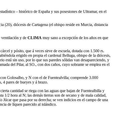
tadístico – histórico de España y sus posesiones de Ultramar, en el
cia (20), diócesis de Cartagena (el obispo reside en Murcia, distancia
e ventilación y de
CLIMA
muy sano a excepción de los años en que
 cárcel y pósito, que á veces sirve de escuela, dotada con 1.500 rs.
habiéndola erigido en propia el cardenal Belluga, obispo de la diócesis,
rio está sin uso, por lo que sus paredes sólidas van desapareciendo, y
 llamada del Pilar, al SO., con dos caños, cuyo sobrante se emplea en el
 S con Golosalbo, y N con el de Fuentealvilla; comprende 3.000
s, 4 pares de bueyes y á brazo.
cierta cantidad se riega con las aguas que bajan de Fuentealbilla y
ta 1/2 hora al N; las demás tierras son de secano y de mala calidad,
río Júcar que pasa por su derecha; se ven indicios en el campo de una
ncia de líquen parecido al islándico.