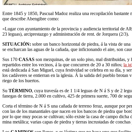
Entre 1845 y 1850, Pascual Madoz realiza una recopilación bastante má
que describe Abengibre como:
«Lugar con ayuntamiento de la provincia y audiencia territorial de Alba
23 leguas), arciprestazgo y administración de rent. de Jorquera (2/3).
SITUACIÓN:
sobre un banco horizontal de piedra, á la vista de una 
se encharcan las aguas de la cañada, que inficionando el aire, son cau
Sus 170
CASAS
son mezquinas, de un solo piso, mal distribuidas, y l
repartidos entre los vecinos, á la que concurren de 20 a 30 niños;
la ig
está dedicada á San Miguel, cuya festividad se celebra en su día, y se
los cadáveres se entierran en la iglesia. Á la salida del pueblo brotan 
riego de los huertos.
Su
TÉRMINO
, cuya travesía es de 1 1/4 leguas de N á S y de 2 le
fanegas de tierra, 2.000 en cultivo, 425 de primera suerte, 700 de segu
Corta el término de N á S una cañada de terreno feraz, aunque por pert
con las de los manantiales que nacen en los bancos de piedra que bord
por lo que muy pocas se cultivan; sólo existe la casa de campo dicha d
mina metálica; varias capas de piedra y tierras incrustadas de conchas
Los
CAMINOS
son llanos, y es lástima que no haya uno que facilite