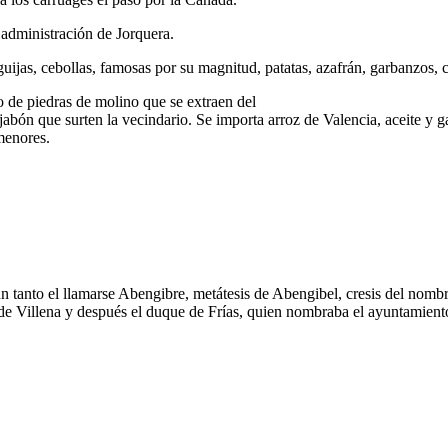
 administración de Jorquera.
 guijas, cebollas, famosas por su magnitud, patatas, azafrán, garbanzos,
eo de piedras de molino que se extraen del
 jabón que surten la vecindario. Se importa arroz de Valencia, aceite y 
 menores.
ún tanto el llamarse Abengibre, metátesis de Abengibel, cresis del nomb
e Villena y después el duque de Frías, quien nombraba el ayuntamiento 