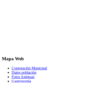
Mapa Web
Corporación Municipal
Datos población
Fotos Antiguas
Gastronomía
Historia
Hostelería
Localización
Ocio y actividades
Oficina Municipal
Parques y Jardines