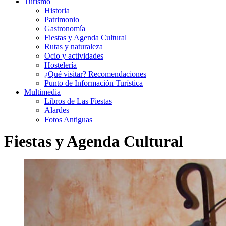
Turismo
Historia
Patrimonio
Gastronomía
Fiestas y Agenda Cultural
Rutas y naturaleza
Ocio y actividades
Hostelería
¿Qué visitar? Recomendaciones
Punto de Información Turística
Multimedia
Libros de Las Fiestas
Alardes
Fotos Antiguas
Fiestas y Agenda Cultural