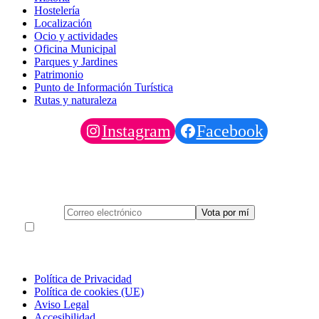
Hostelería
Localización
Ocio y actividades
Oficina Municipal
Parques y Jardines
Patrimonio
Punto de Información Turística
Rutas y naturaleza
Instagram
Facebook
Deja tu correo para Votar al Pino al concurso europeo
Acepto la política de protección de datos (obligatoria para
poder emitir el voto)
Política de Privacidad
Política de cookies (UE)
Aviso Legal
Accesibilidad