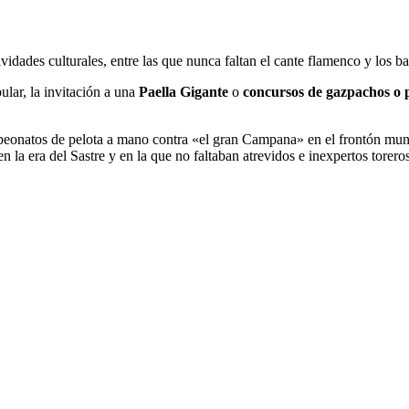
idades culturales, entre las que nunca faltan el cante flamenco y los bai
lar, la invitación a una
Paella Gigante
o
concursos de gazpachos o p
eonatos de pelota a mano contra «el gran Campana» en el frontón municipa
n la era del Sastre y en la que no faltaban atrevidos e inexpertos torer