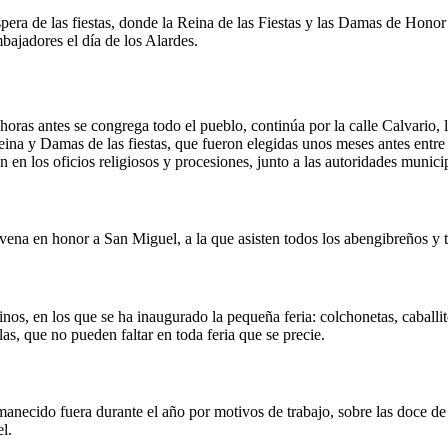
víspera de las fiestas, donde la Reina de las Fiestas y las Damas de Hono
bajadores el día de los Alardes.
e horas antes se congrega todo el pueblo, continúa por la calle Calvario, 
a y Damas de las fiestas, que fueron elegidas unos meses antes entre l
n en los oficios religiosos y procesiones, junto a las autoridades munici
novena en honor a San Miguel, a la que asisten todos los abengibreños y 
inos, en los que se ha inaugurado la pequeña feria: colchonetas, caballi
as, que no pueden faltar en toda feria que se precie.
rmanecido fuera durante el año por motivos de trabajo, sobre las doce d
l.