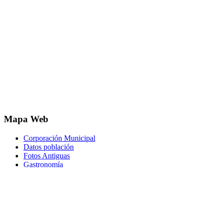
Mapa Web
Corporación Municipal
Datos población
Fotos Antiguas
Gastronomía
Historia
Hostelería
Localización
Ocio y actividades
Oficina Municipal
Parques y Jardines