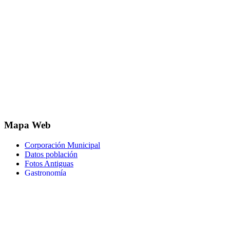
Mapa Web
Corporación Municipal
Datos población
Fotos Antiguas
Gastronomía
Historia
Hostelería
Localización
Ocio y actividades
Oficina Municipal
Parques y Jardines