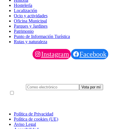
Historia
Hostelería
Localización
Ocio y actividades
Oficina Municipal
Parques y Jardines
Patrimonio
Punto de Información Turística
Rutas y naturaleza
Instagram
Facebook
Deja tu correo para Votar al Pino al concurso europeo
Acepto la política de protección de datos (obligatoria para
poder emitir el voto)
Política de Privacidad
Política de cookies (UE)
Aviso Legal