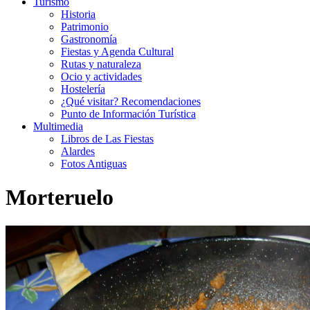
Turismo
Historia
Patrimonio
Gastronomía
Fiestas y Agenda Cultural
Rutas y naturaleza
Ocio y actividades
Hostelería
¿Qué visitar? Recomendaciones
Punto de Información Turística
Multimedia
Libros de Las Fiestas
Alardes
Fotos Antiguas
Morteruelo