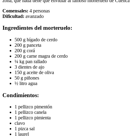
zona, que nada tiene que envidiar al famoso morteruelo de Cuenca
Comensales:
4 personas
Dificultad:
avanzado
Ingredientes del morteruelo:
500 g hígado de cerdo
200 g panceta
200 g corá
200 g carne magra de cerdo
¼ kg pan rallado
3 dientes de ajo
150 g aceite de oliva
50 g piñones
½ litro agua
Condimientos:
1 pellizco pimentón
1 pellizco canela
1 pellizco pimienta
clavo
1 pizca sal
1 laurel