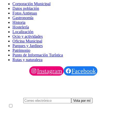
Corporación Municipal
Datos población
Fotos Antiguas
Gastronomía
Historia
Hostelería
Localización
Ocio y actividades
Oficina Municipal
Parques y Jardines
Patrimonio
Punto de Información Turística
Rutas y naturaleza
Instagram
Facebook
Deja tu correo para Votar al Pino al concurso europeo
Acepto la política de protección de datos (obligatoria para
poder emitir el voto)