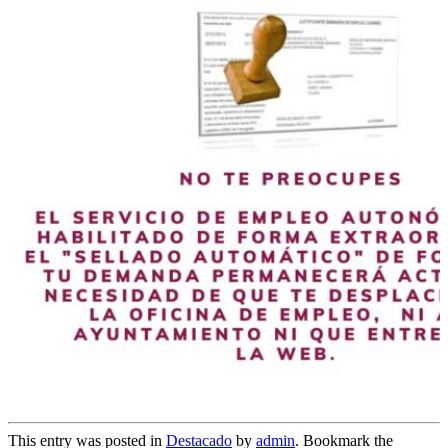
This entry was posted in
Destacado
by
admin
. Bookmark the